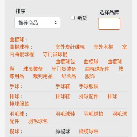
排序
选择品牌
新货
曲棍球
:
曲棍球棒
:
室外炭纤维棍
室外木棍
室
内曲棍球棍
守门员球棍
曲棍球包
曲棍球
曲棍球
鞋
球员装备
守门员装备
曲棍球配件
教
练用品
裁判用品
纪念品
服饰
手球
:
手球鞋
手球服装
排球
:
排球鞋
排球配件
排球
排球服装
羽毛球
:
羽毛球鞋
羽毛球拍
羽毛球
配件
羽毛球包
榄球
:
橄榄球
橄榄球包