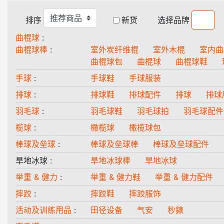
排序
新货
选择品牌
曲棍球
:
曲棍球棒
:
室外炭纤维棍
室外木棍
室内曲
曲棍球包
曲棍球
曲棍球鞋
手球
:
手球鞋
手球服装
排球
:
排球鞋
排球配件
排球
排球
羽毛球
:
羽毛球鞋
羽毛球拍
羽毛球配件
榄球
:
橄榄球
橄榄球包
棒球及垒球
:
棒球及垒球棒
棒球及垒球配件
旱地冰球 :
旱地冰球棒
旱地冰球
举重 & 健力
:
举重 & 健力鞋
举重 & 健力配件
摔跤
:
摔跤鞋
摔跤服饰
活动及训练用品
:
田径设备
气安
秒錶