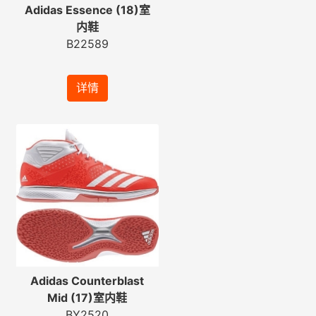
Adidas Essence (18)室
内鞋
B22589
详情
Adidas Counterblast
Mid (17)室内鞋
BY2520