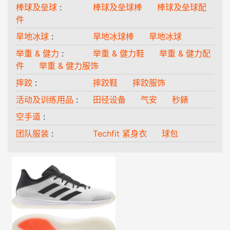
棒球及垒球
:
棒球及垒球棒
棒球及垒球配
件
旱地冰球
:
旱地冰球棒
旱地冰球
举重 & 健力
:
举重 & 健力鞋
举重 & 健力配
件
举重 & 健力服饰
摔跤
:
摔跤鞋
摔跤服饰
活动及训练用品
:
田径设备
气安
秒錶
空手道
:
团队服装
:
Techfit 紧身衣
球包